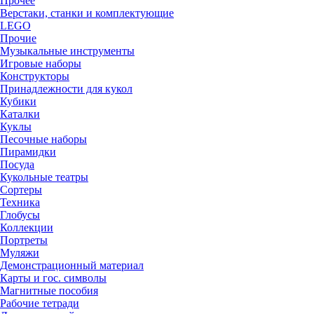
Прочее
Верстаки, станки и комплектующие
LEGO
Прочие
Музыкальные инструменты
Игровые наборы
Конструкторы
Принадлежности для кукол
Кубики
Каталки
Куклы
Песочные наборы
Пирамидки
Посуда
Кукольные театры
Сортеры
Техника
Глобусы
Коллекции
Портреты
Муляжи
Демонстрационный материал
Карты и гос. символы
Магнитные пособия
Рабочие тетради