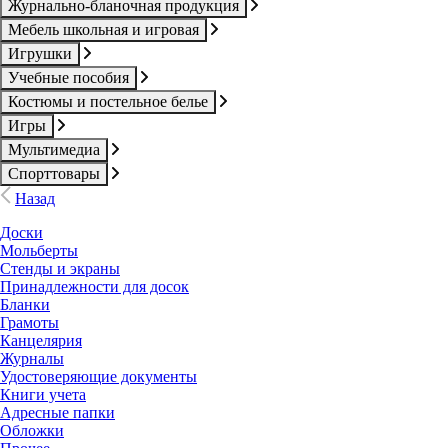
Журнально-бланочная продукция
Мебель школьная и игровая
Игрушки
Учебные пособия
Костюмы и постельное белье
Игры
Мультимедиа
Спорттовары
Назад
Доски
Мольберты
Стенды и экраны
Принадлежности для досок
Бланки
Грамоты
Канцелярия
Журналы
Удостоверяющие документы
Книги учета
Адресные папки
Обложки