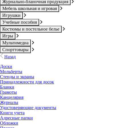
Журнально-бланочная продукция
Мебель школьная и игровая
Игрушки
Учебные пособия
Костюмы и постельное белье
Игры
Мультимедиа
Спорттовары
Назад
Доски
Мольберты
Стенды и экраны
Принадлежности для досок
Бланки
Грамоты
Канцелярия
Журналы
Удостоверяющие документы
Книги учета
Адресные папки
Обложки