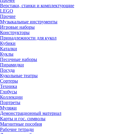
Прочее
Верстаки, станки и комплектующие
LEGO
Прочие
Музыкальные инструменты
Игровые наборы
Конструкторы
Принадлежности для кукол
Кубики
Каталки
Куклы
Песочные наборы
Пирамидки
Посуда
Кукольные театры
Сортеры
Техника
Глобусы
Коллекции
Портреты
Муляжи
Демонстрационный материал
Карты и гос. символы
Магнитные пособия
Рабочие тетради