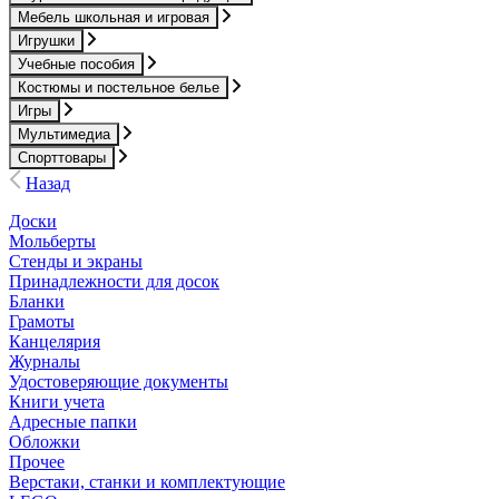
Мебель школьная и игровая
Игрушки
Учебные пособия
Костюмы и постельное белье
Игры
Мультимедиа
Спорттовары
Назад
Доски
Мольберты
Стенды и экраны
Принадлежности для досок
Бланки
Грамоты
Канцелярия
Журналы
Удостоверяющие документы
Книги учета
Адресные папки
Обложки
Прочее
Верстаки, станки и комплектующие