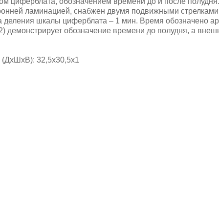
вом циферблата, обозначением времени до и после полудня
оронней ламинацией, снабжен двумя подвижными стрелками 
а деления шкалы циферблата – 1 мин. Время обозначено а
 12) демонстрирует обозначение времени до полудня, а внеш
(ДхШхВ): 32,5х30,5х1