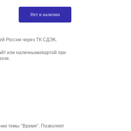
Нет в наличии
ей России через ТК СДЭК.
айт или наличными/картой при
озе.
нии темы "Время". Позволяет