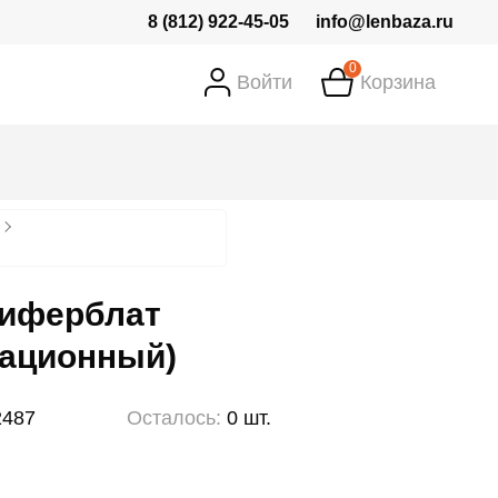
8 (812) 922-45-05
info@lenbaza.ru
0
Войти
Корзина
циферблат
рационный)
2487
Осталось:
0 шт.