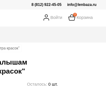
8 (812) 922-45-05
info@lenbaza.ru
0
Войти
Корзина
ра красок"
алышам
красок"
Осталось:
0 шт.