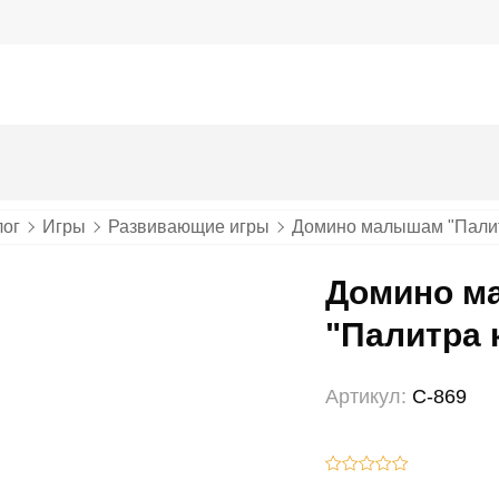
лог
Игры
Развивающие игры
Домино малышам "Палит
Домино м
"Палитра 
Артикул:
С-869