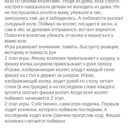
коза со своими козлятами. Уходя из дома, коза строго-
настрого наказывала деткам не выходить из дома. Но
не послушались козлята маму, убежали в лес,
заигрались там, да и заблудились. А поблизости рыскал
голодный волк. Поймал он козлят, посадил в загон, а
сам в лес за дровами отправился, вот-вот вернется.
Помогите козлятам убежать от волка и вернуться к
маме-козе.
Игра развивает внимание, память, быстроту реакции,
моторику и ловкость рук
1 этап игры. Фишку козленка привязывают к шнурку, а
фишку волка шнурком привязывают к руке сверху.
Игроки, изображающие козлят, кладут каждый свою
фишку на стол и держат за шнурок. Игрок,
изображающий волка, водит рукой по столу, читает
стихи (в инструкции) и на последнем слове каждого
куплета хватает фишки козлят. Когда всех козлят
поймают, начинается 2 этап.
2 этап игры. Собственно, сама игра-ходилка. Первым
ходит козленок, которого поймали последним. А
последним ходит волк (причем пропустив ход). Фишка
козленка считается пойманн