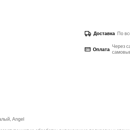
По вс
Доставка
Через с
Оплата
самовыв
алый, Angel