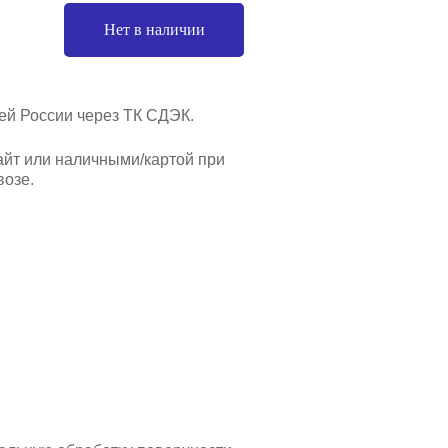
Нет в наличии
ей России через ТК СДЭК.
айт или наличными/картой при
озе.