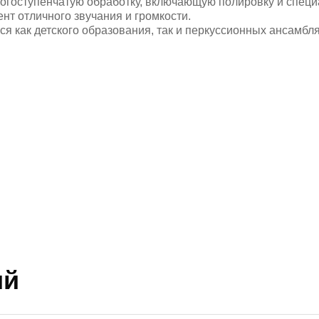
ногоступенчатую обработку, включающую полировку и специ
ент отличного звучания и громкости.
я как детского образования, так и перкуссионных ансамбля
ий