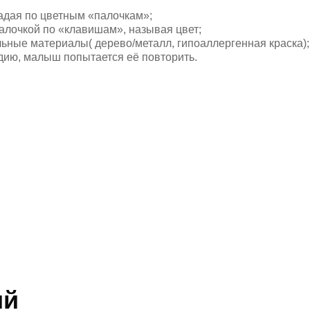
падая по цветным «палочкам»;
алочкой по «клавишам», называя цвет;
ьные материалы( дерево/металл, гипоаллергенная краска);
ию, малыш попытается её повторить.
ий