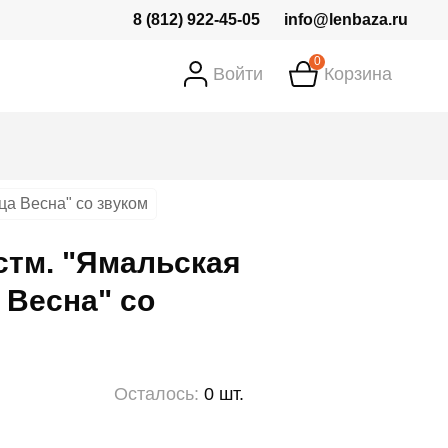
8 (812) 922-45-05
info@lenbaza.ru
0
Войти
Корзина
ца Весна" со звуком
стм. "Ямальская
 Весна" со
Осталось:
0 шт.