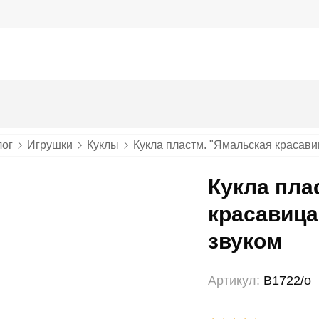
лог
Игрушки
Куклы
Кукла пластм. "Ямальская красави
Кукла пла
красавица
звуком
Артикул:
В1722/о