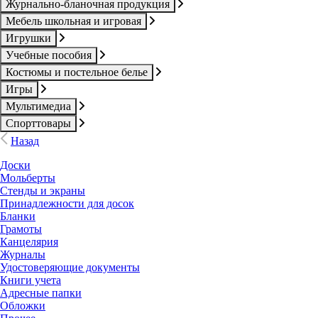
Журнально-бланочная продукция
Мебель школьная и игровая
Игрушки
Учебные пособия
Костюмы и постельное белье
Игры
Мультимедиа
Спорттовары
Назад
Доски
Мольберты
Стенды и экраны
Принадлежности для досок
Бланки
Грамоты
Канцелярия
Журналы
Удостоверяющие документы
Книги учета
Адресные папки
Обложки