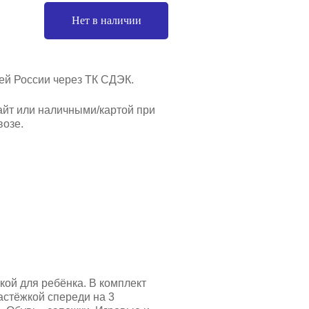
Нет в наличии
ей России через ТК СДЭК.
айт или наличными/картой при
озе.
кой для ребёнка. В комплект
астёжкой спереди на 3