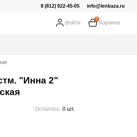
8 (812) 922-45-05
info@lenbaza.ru
0
Войти
Корзина
кая
стм. "Инна 2"
ская
Осталось:
0 шт.