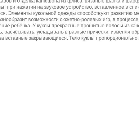
авов и отделка капюшона из флиса; вязаные шапка и шарф.
ы: при нажатии на звуковое устройство, вставленное в спин
ся. Элементы кукольной одежды способствуют развитию ме
азнообразит возможности сюжетно-ролевых игр, в процессе
ение ребёнка. У куклы прекрасные прошитые волосы из кач
, расчёсывать, укладывать в разные причёски, изменяя обра
аза вставные закрывающиеся. Тело куклы пропорционально.