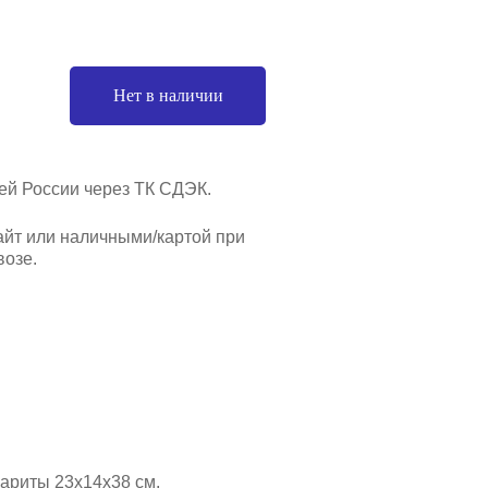
Нет в наличии
ей России через ТК СДЭК.
айт или наличными/картой при
озе.
бариты 23х14х38 см.