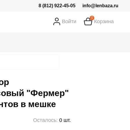
8 (812) 922-45-05
info@lenbaza.ru
0
Войти
Корзина
ор
совый "Фермер"
нтов в мешке
Осталось:
0 шт.