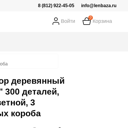
8 (812) 922-45-05
info@lenbaza.ru
0
Войти
Корзина
роба
тор деревянный
" 300 деталей,
етной, 3
ых короба