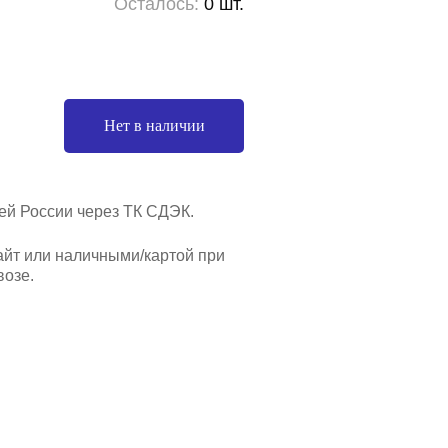
Осталось:
0 шт.
Нет в наличии
ей России через ТК СДЭК.
айт или наличными/картой при
озе.