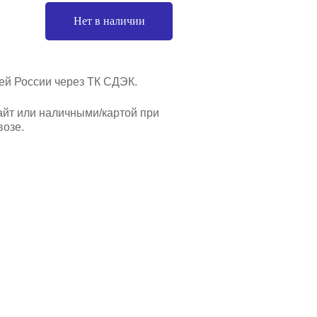
Нет в наличии
ей России через ТК СДЭК.
айт или наличными/картой при
озе.