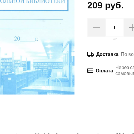
209 руб.
шт
По вс
Доставка
Через с
Оплата
самовыв