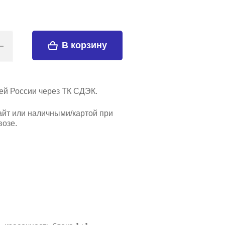
В корзину
ей России через ТК СДЭК.
айт или наличными/картой при
озе.