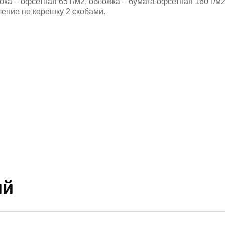
ока – офсетная 65 г/м2, обложка – бумага офсетная 160 г/м2
ление по корешку 2 скобами.
ий