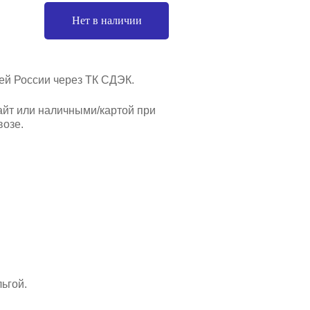
Нет в наличии
ей России через ТК СДЭК.
айт или наличными/картой при
озе.
ьгой.