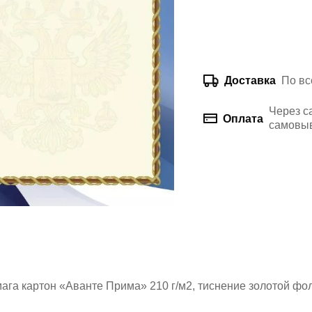
По вс
Доставка
Через с
Оплата
самовыв
мага картон «Аванте Прима» 210 г/м2, тиснение золотой фол