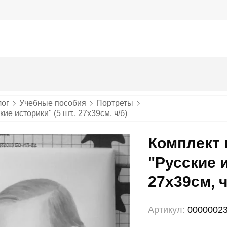
лог
Учебные пособия
Портреты
ие историки" (5 шт., 27х39см, ч/б)
Комплект 
"Русские и
27х39см, ч
Артикул:
0000002