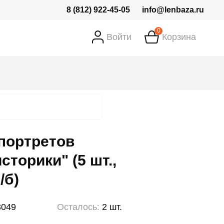
8 (812) 922-45-05
info@lenbaza.ru
0
Войти
Корзина
портретов
сторики" (5 шт.,
/б)
3049
Осталось:
2 шт.