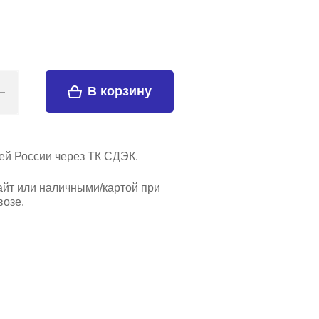
В корзину
ей России через ТК СДЭК.
айт или наличными/картой при
озе.