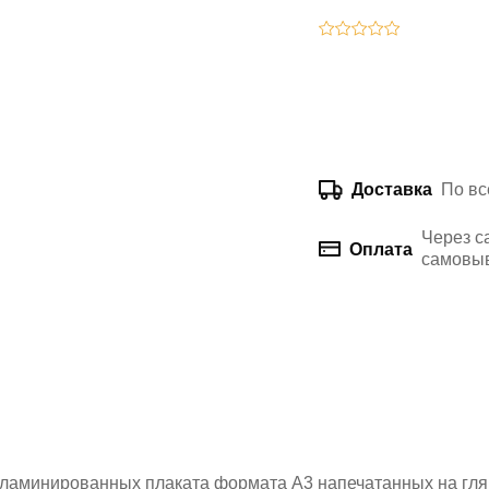
По вс
Доставка
Через с
Оплата
самовыв
неламинированных плаката формата А3 напечатанных на гля