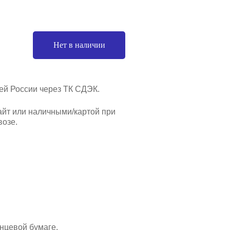
Нет в наличии
ей России через ТК СДЭК.
айт или наличными/картой при
озе.
нцевой бумаге.