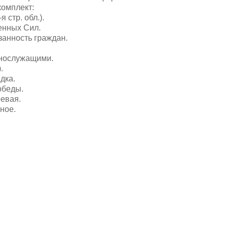
комплект:
я стр. обл.).
енных Сил.
занность граждан.
ннослужащими.
.
дка.
обеды.
оевая.
ное.