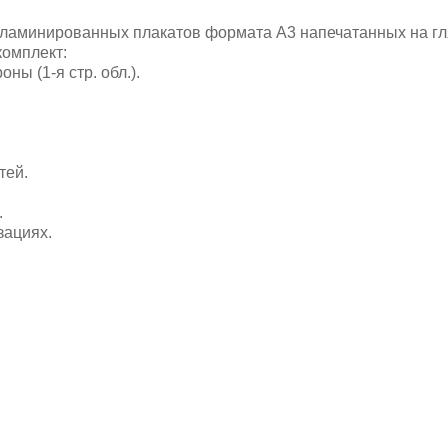
неламинированных плакатов формата А3 напечатанных на гл
комплект:
ны (1-я стр. обл.).
тей.
.
зациях.