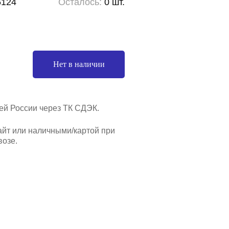
6124
Осталось:
0 шт.
Нет в наличии
ей России через ТК СДЭК.
айт или наличными/картой при
озе.