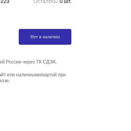
4223
Осталось:
0 шт.
Нет в наличии
ей России через ТК СДЭК.
айт или наличными/картой при
озе.