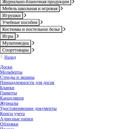
Журнально-бланочная продукция
Мебель школьная и игровая
Игрушки
Учебные пособия
Костюмы и постельное белье
Игры
Мультимедиа
Спорттовары
Назад
Доски
Мольберты
Стенды и экраны
Принадлежности для досок
Бланки
Грамоты
Канцелярия
Журналы
Удостоверяющие документы
Книги учета
Адресные папки
Обложки