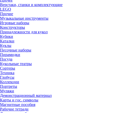
Прочее
Верстаки, станки и комплектующие
LEGO
Прочие
Музыкальные инструменты
Игровые наборы
Конструкторы
Принадлежности для кукол
Кубики
Каталки
Куклы
Песочные наборы
Пирамидки
Посуда
Кукольные театры
Сортеры
Техника
Глобусы
Коллекции
Портреты
Муляжи
Демонстрационный материал
Карты и гос. символы
Магнитные пособия
Рабочие тетради